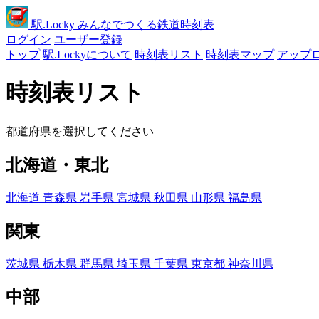
駅
.Locky
みんなでつくる鉄道時刻表
ログイン
ユーザー登録
トップ
駅.Lockyについて
時刻表リスト
時刻表マップ
アップ
時刻表リスト
都道府県を選択してください
北海道・東北
北海道
青森県
岩手県
宮城県
秋田県
山形県
福島県
関東
茨城県
栃木県
群馬県
埼玉県
千葉県
東京都
神奈川県
中部