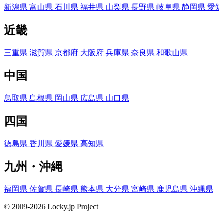
新潟県
富山県
石川県
福井県
山梨県
長野県
岐阜県
静岡県
愛
近畿
三重県
滋賀県
京都府
大阪府
兵庫県
奈良県
和歌山県
中国
鳥取県
島根県
岡山県
広島県
山口県
四国
徳島県
香川県
愛媛県
高知県
九州・沖縄
福岡県
佐賀県
長崎県
熊本県
大分県
宮崎県
鹿児島県
沖縄県
© 2009-2026 Locky.jp Project