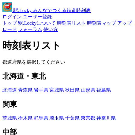
駅
.Locky
みんなでつくる鉄道時刻表
ログイン
ユーザー登録
トップ
駅.Lockyについて
時刻表リスト
時刻表マップ
アップ
ロード
フォーラム
使い方
時刻表リスト
都道府県を選択してください
北海道・東北
北海道
青森県
岩手県
宮城県
秋田県
山形県
福島県
関東
茨城県
栃木県
群馬県
埼玉県
千葉県
東京都
神奈川県
中部