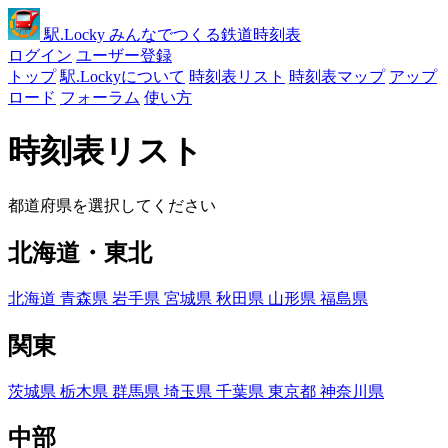
駅
.Locky
みんなでつくる鉄道時刻表
ログイン
ユーザー登録
トップ
駅.Lockyについて
時刻表リスト
時刻表マップ
アップ
ロード
フォーラム
使い方
時刻表リスト
都道府県を選択してください
北海道・東北
北海道
青森県
岩手県
宮城県
秋田県
山形県
福島県
関東
茨城県
栃木県
群馬県
埼玉県
千葉県
東京都
神奈川県
中部