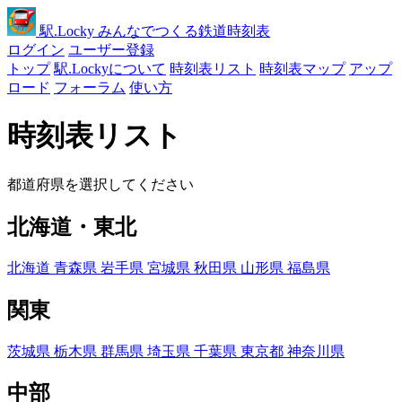
駅
.Locky
みんなでつくる鉄道時刻表
ログイン
ユーザー登録
トップ
駅.Lockyについて
時刻表リスト
時刻表マップ
アップ
ロード
フォーラム
使い方
時刻表リスト
都道府県を選択してください
北海道・東北
北海道
青森県
岩手県
宮城県
秋田県
山形県
福島県
関東
茨城県
栃木県
群馬県
埼玉県
千葉県
東京都
神奈川県
中部