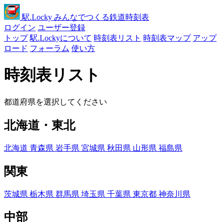
駅
.Locky
みんなでつくる鉄道時刻表
ログイン
ユーザー登録
トップ
駅.Lockyについて
時刻表リスト
時刻表マップ
アップ
ロード
フォーラム
使い方
時刻表リスト
都道府県を選択してください
北海道・東北
北海道
青森県
岩手県
宮城県
秋田県
山形県
福島県
関東
茨城県
栃木県
群馬県
埼玉県
千葉県
東京都
神奈川県
中部