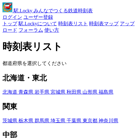
駅
.Locky
みんなでつくる鉄道時刻表
ログイン
ユーザー登録
トップ
駅.Lockyについて
時刻表リスト
時刻表マップ
アップ
ロード
フォーラム
使い方
時刻表リスト
都道府県を選択してください
北海道・東北
北海道
青森県
岩手県
宮城県
秋田県
山形県
福島県
関東
茨城県
栃木県
群馬県
埼玉県
千葉県
東京都
神奈川県
中部