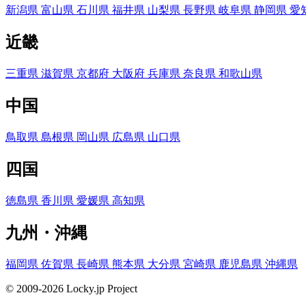
新潟県
富山県
石川県
福井県
山梨県
長野県
岐阜県
静岡県
愛
近畿
三重県
滋賀県
京都府
大阪府
兵庫県
奈良県
和歌山県
中国
鳥取県
島根県
岡山県
広島県
山口県
四国
徳島県
香川県
愛媛県
高知県
九州・沖縄
福岡県
佐賀県
長崎県
熊本県
大分県
宮崎県
鹿児島県
沖縄県
© 2009-2026 Locky.jp Project