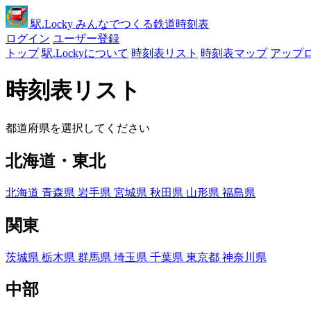
駅
.Locky
みんなでつくる鉄道時刻表
ログイン
ユーザー登録
トップ
駅.Lockyについて
時刻表リスト
時刻表マップ
アップ
時刻表リスト
都道府県を選択してください
北海道・東北
北海道
青森県
岩手県
宮城県
秋田県
山形県
福島県
関東
茨城県
栃木県
群馬県
埼玉県
千葉県
東京都
神奈川県
中部