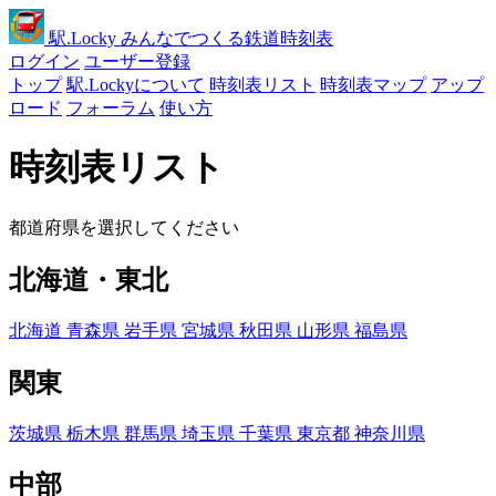
駅
.Locky
みんなでつくる鉄道時刻表
ログイン
ユーザー登録
トップ
駅.Lockyについて
時刻表リスト
時刻表マップ
アップ
ロード
フォーラム
使い方
時刻表リスト
都道府県を選択してください
北海道・東北
北海道
青森県
岩手県
宮城県
秋田県
山形県
福島県
関東
茨城県
栃木県
群馬県
埼玉県
千葉県
東京都
神奈川県
中部