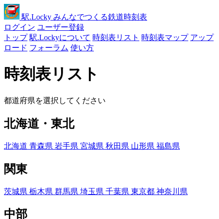
駅
.Locky
みんなでつくる鉄道時刻表
ログイン
ユーザー登録
トップ
駅.Lockyについて
時刻表リスト
時刻表マップ
アップ
ロード
フォーラム
使い方
時刻表リスト
都道府県を選択してください
北海道・東北
北海道
青森県
岩手県
宮城県
秋田県
山形県
福島県
関東
茨城県
栃木県
群馬県
埼玉県
千葉県
東京都
神奈川県
中部