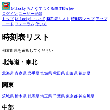
駅
.Locky
みんなでつくる鉄道時刻表
ログイン
ユーザー登録
トップ
駅.Lockyについて
時刻表リスト
時刻表マップ
アップ
ロード
フォーラム
使い方
時刻表リスト
都道府県を選択してください
北海道・東北
北海道
青森県
岩手県
宮城県
秋田県
山形県
福島県
関東
茨城県
栃木県
群馬県
埼玉県
千葉県
東京都
神奈川県
中部