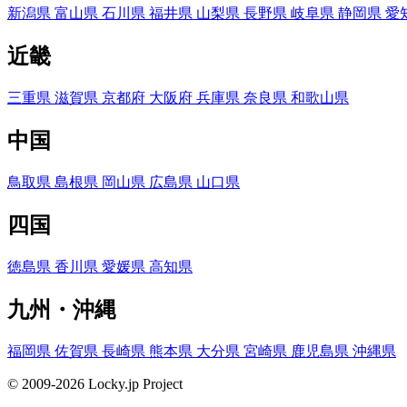
新潟県
富山県
石川県
福井県
山梨県
長野県
岐阜県
静岡県
愛
近畿
三重県
滋賀県
京都府
大阪府
兵庫県
奈良県
和歌山県
中国
鳥取県
島根県
岡山県
広島県
山口県
四国
徳島県
香川県
愛媛県
高知県
九州・沖縄
福岡県
佐賀県
長崎県
熊本県
大分県
宮崎県
鹿児島県
沖縄県
© 2009-2026 Locky.jp Project