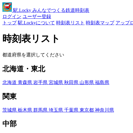
駅
.Locky
みんなでつくる鉄道時刻表
ログイン
ユーザー登録
トップ
駅.Lockyについて
時刻表リスト
時刻表マップ
アップ
時刻表リスト
都道府県を選択してください
北海道・東北
北海道
青森県
岩手県
宮城県
秋田県
山形県
福島県
関東
茨城県
栃木県
群馬県
埼玉県
千葉県
東京都
神奈川県
中部