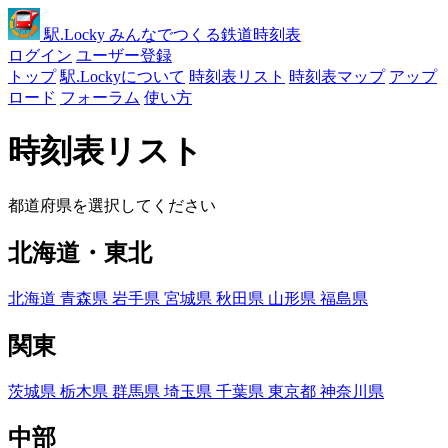
駅
.Locky
みんなでつくる鉄道時刻表
ログイン
ユーザー登録
トップ
駅.Lockyについて
時刻表リスト
時刻表マップ
アップ
ロード
フォーラム
使い方
時刻表リスト
都道府県を選択してください
北海道・東北
北海道
青森県
岩手県
宮城県
秋田県
山形県
福島県
関東
茨城県
栃木県
群馬県
埼玉県
千葉県
東京都
神奈川県
中部