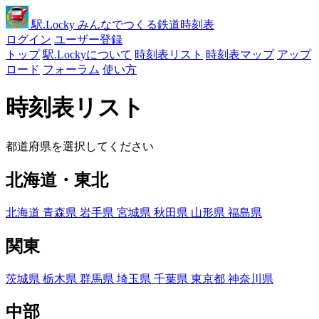
駅
.Locky
みんなでつくる鉄道時刻表
ログイン
ユーザー登録
トップ
駅.Lockyについて
時刻表リスト
時刻表マップ
アップ
ロード
フォーラム
使い方
時刻表リスト
都道府県を選択してください
北海道・東北
北海道
青森県
岩手県
宮城県
秋田県
山形県
福島県
関東
茨城県
栃木県
群馬県
埼玉県
千葉県
東京都
神奈川県
中部