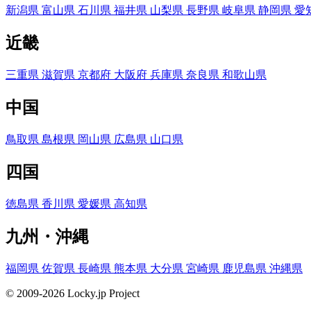
新潟県
富山県
石川県
福井県
山梨県
長野県
岐阜県
静岡県
愛
近畿
三重県
滋賀県
京都府
大阪府
兵庫県
奈良県
和歌山県
中国
鳥取県
島根県
岡山県
広島県
山口県
四国
徳島県
香川県
愛媛県
高知県
九州・沖縄
福岡県
佐賀県
長崎県
熊本県
大分県
宮崎県
鹿児島県
沖縄県
© 2009-2026 Locky.jp Project