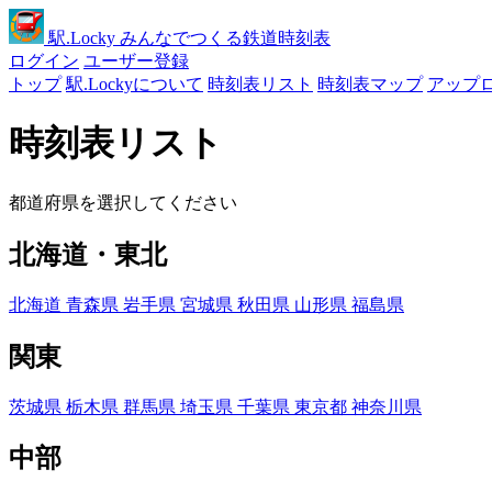
駅
.Locky
みんなでつくる鉄道時刻表
ログイン
ユーザー登録
トップ
駅.Lockyについて
時刻表リスト
時刻表マップ
アップ
時刻表リスト
都道府県を選択してください
北海道・東北
北海道
青森県
岩手県
宮城県
秋田県
山形県
福島県
関東
茨城県
栃木県
群馬県
埼玉県
千葉県
東京都
神奈川県
中部