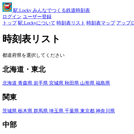
駅
.Locky
みんなでつくる鉄道時刻表
ログイン
ユーザー登録
トップ
駅.Lockyについて
時刻表リスト
時刻表マップ
アップ
時刻表リスト
都道府県を選択してください
北海道・東北
北海道
青森県
岩手県
宮城県
秋田県
山形県
福島県
関東
茨城県
栃木県
群馬県
埼玉県
千葉県
東京都
神奈川県
中部