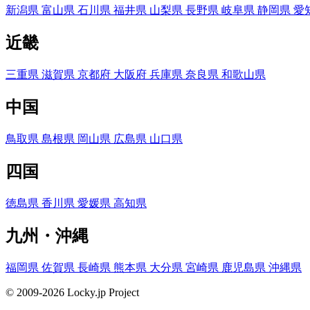
新潟県
富山県
石川県
福井県
山梨県
長野県
岐阜県
静岡県
愛
近畿
三重県
滋賀県
京都府
大阪府
兵庫県
奈良県
和歌山県
中国
鳥取県
島根県
岡山県
広島県
山口県
四国
徳島県
香川県
愛媛県
高知県
九州・沖縄
福岡県
佐賀県
長崎県
熊本県
大分県
宮崎県
鹿児島県
沖縄県
© 2009-2026 Locky.jp Project