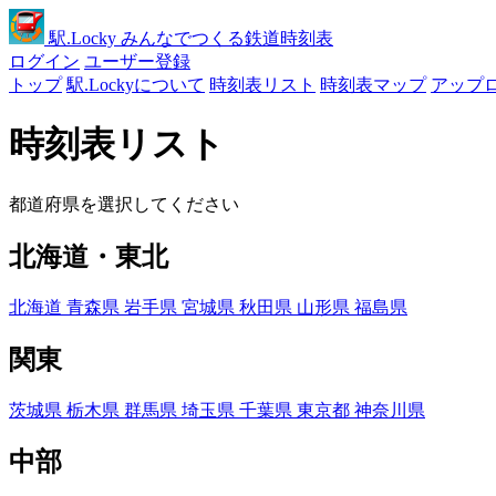
駅
.Locky
みんなでつくる鉄道時刻表
ログイン
ユーザー登録
トップ
駅.Lockyについて
時刻表リスト
時刻表マップ
アップ
時刻表リスト
都道府県を選択してください
北海道・東北
北海道
青森県
岩手県
宮城県
秋田県
山形県
福島県
関東
茨城県
栃木県
群馬県
埼玉県
千葉県
東京都
神奈川県
中部