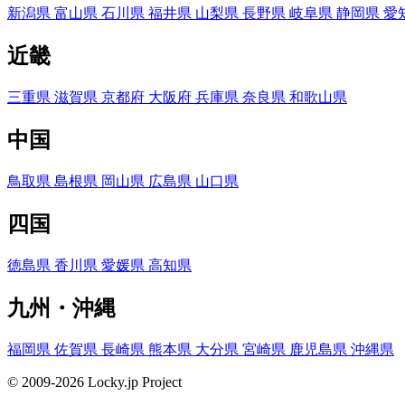
新潟県
富山県
石川県
福井県
山梨県
長野県
岐阜県
静岡県
愛
近畿
三重県
滋賀県
京都府
大阪府
兵庫県
奈良県
和歌山県
中国
鳥取県
島根県
岡山県
広島県
山口県
四国
徳島県
香川県
愛媛県
高知県
九州・沖縄
福岡県
佐賀県
長崎県
熊本県
大分県
宮崎県
鹿児島県
沖縄県
© 2009-2026 Locky.jp Project