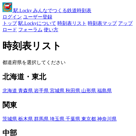
駅
.Locky
みんなでつくる鉄道時刻表
ログイン
ユーザー登録
トップ
駅.Lockyについて
時刻表リスト
時刻表マップ
アップ
ロード
フォーラム
使い方
時刻表リスト
都道府県を選択してください
北海道・東北
北海道
青森県
岩手県
宮城県
秋田県
山形県
福島県
関東
茨城県
栃木県
群馬県
埼玉県
千葉県
東京都
神奈川県
中部