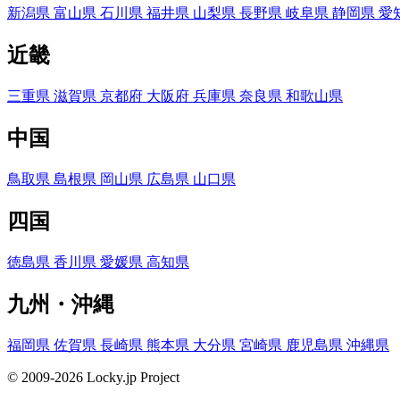
新潟県
富山県
石川県
福井県
山梨県
長野県
岐阜県
静岡県
愛
近畿
三重県
滋賀県
京都府
大阪府
兵庫県
奈良県
和歌山県
中国
鳥取県
島根県
岡山県
広島県
山口県
四国
徳島県
香川県
愛媛県
高知県
九州・沖縄
福岡県
佐賀県
長崎県
熊本県
大分県
宮崎県
鹿児島県
沖縄県
© 2009-2026 Locky.jp Project