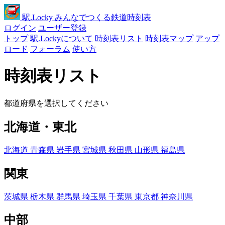
駅
.Locky
みんなでつくる鉄道時刻表
ログイン
ユーザー登録
トップ
駅.Lockyについて
時刻表リスト
時刻表マップ
アップ
ロード
フォーラム
使い方
時刻表リスト
都道府県を選択してください
北海道・東北
北海道
青森県
岩手県
宮城県
秋田県
山形県
福島県
関東
茨城県
栃木県
群馬県
埼玉県
千葉県
東京都
神奈川県
中部