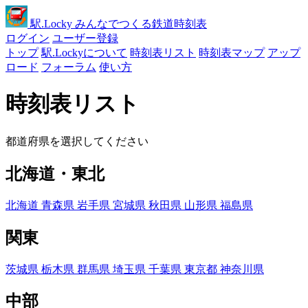
駅
.Locky
みんなでつくる鉄道時刻表
ログイン
ユーザー登録
トップ
駅.Lockyについて
時刻表リスト
時刻表マップ
アップ
ロード
フォーラム
使い方
時刻表リスト
都道府県を選択してください
北海道・東北
北海道
青森県
岩手県
宮城県
秋田県
山形県
福島県
関東
茨城県
栃木県
群馬県
埼玉県
千葉県
東京都
神奈川県
中部