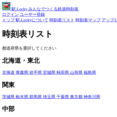
駅
.Locky
みんなでつくる鉄道時刻表
ログイン
ユーザー登録
トップ
駅.Lockyについて
時刻表リスト
時刻表マップ
アップ
時刻表リスト
都道府県を選択してください
北海道・東北
北海道
青森県
岩手県
宮城県
秋田県
山形県
福島県
関東
茨城県
栃木県
群馬県
埼玉県
千葉県
東京都
神奈川県
中部