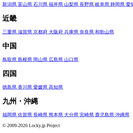
新潟県
富山県
石川県
福井県
山梨県
長野県
岐阜県
静岡県
愛
近畿
三重県
滋賀県
京都府
大阪府
兵庫県
奈良県
和歌山県
中国
鳥取県
島根県
岡山県
広島県
山口県
四国
徳島県
香川県
愛媛県
高知県
九州・沖縄
福岡県
佐賀県
長崎県
熊本県
大分県
宮崎県
鹿児島県
沖縄県
© 2009-2026 Locky.jp Project