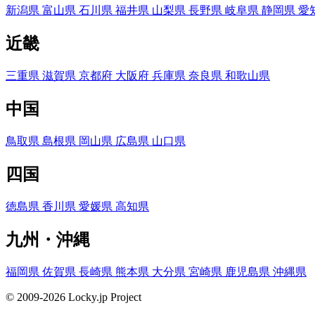
新潟県
富山県
石川県
福井県
山梨県
長野県
岐阜県
静岡県
愛
近畿
三重県
滋賀県
京都府
大阪府
兵庫県
奈良県
和歌山県
中国
鳥取県
島根県
岡山県
広島県
山口県
四国
徳島県
香川県
愛媛県
高知県
九州・沖縄
福岡県
佐賀県
長崎県
熊本県
大分県
宮崎県
鹿児島県
沖縄県
© 2009-2026 Locky.jp Project