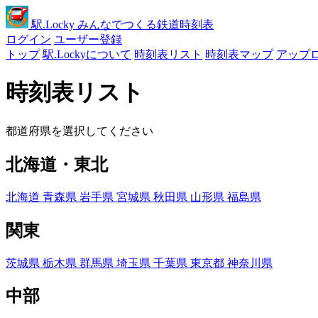
駅
.Locky
みんなでつくる鉄道時刻表
ログイン
ユーザー登録
トップ
駅.Lockyについて
時刻表リスト
時刻表マップ
アップ
時刻表リスト
都道府県を選択してください
北海道・東北
北海道
青森県
岩手県
宮城県
秋田県
山形県
福島県
関東
茨城県
栃木県
群馬県
埼玉県
千葉県
東京都
神奈川県
中部