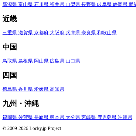
新潟県
富山県
石川県
福井県
山梨県
長野県
岐阜県
静岡県
愛
近畿
三重県
滋賀県
京都府
大阪府
兵庫県
奈良県
和歌山県
中国
鳥取県
島根県
岡山県
広島県
山口県
四国
徳島県
香川県
愛媛県
高知県
九州・沖縄
福岡県
佐賀県
長崎県
熊本県
大分県
宮崎県
鹿児島県
沖縄県
© 2009-2026 Locky.jp Project