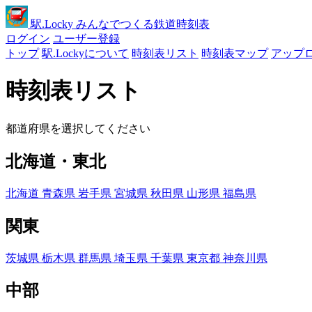
駅
.Locky
みんなでつくる鉄道時刻表
ログイン
ユーザー登録
トップ
駅.Lockyについて
時刻表リスト
時刻表マップ
アップ
時刻表リスト
都道府県を選択してください
北海道・東北
北海道
青森県
岩手県
宮城県
秋田県
山形県
福島県
関東
茨城県
栃木県
群馬県
埼玉県
千葉県
東京都
神奈川県
中部