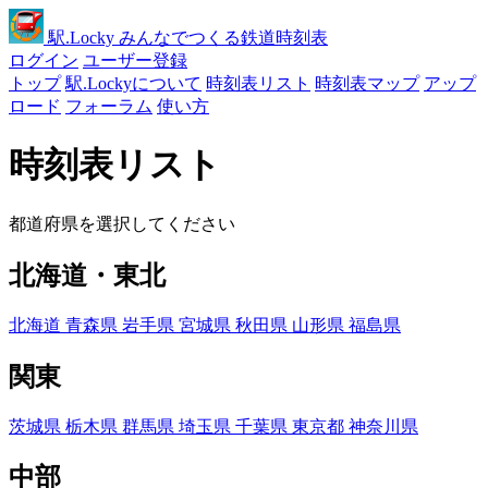
駅
.Locky
みんなでつくる鉄道時刻表
ログイン
ユーザー登録
トップ
駅.Lockyについて
時刻表リスト
時刻表マップ
アップ
ロード
フォーラム
使い方
時刻表リスト
都道府県を選択してください
北海道・東北
北海道
青森県
岩手県
宮城県
秋田県
山形県
福島県
関東
茨城県
栃木県
群馬県
埼玉県
千葉県
東京都
神奈川県
中部