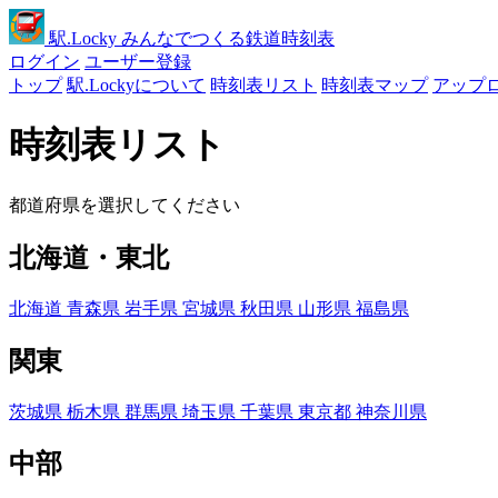
駅
.Locky
みんなでつくる鉄道時刻表
ログイン
ユーザー登録
トップ
駅.Lockyについて
時刻表リスト
時刻表マップ
アップ
時刻表リスト
都道府県を選択してください
北海道・東北
北海道
青森県
岩手県
宮城県
秋田県
山形県
福島県
関東
茨城県
栃木県
群馬県
埼玉県
千葉県
東京都
神奈川県
中部