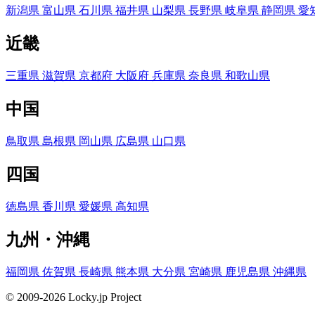
新潟県
富山県
石川県
福井県
山梨県
長野県
岐阜県
静岡県
愛
近畿
三重県
滋賀県
京都府
大阪府
兵庫県
奈良県
和歌山県
中国
鳥取県
島根県
岡山県
広島県
山口県
四国
徳島県
香川県
愛媛県
高知県
九州・沖縄
福岡県
佐賀県
長崎県
熊本県
大分県
宮崎県
鹿児島県
沖縄県
© 2009-2026 Locky.jp Project