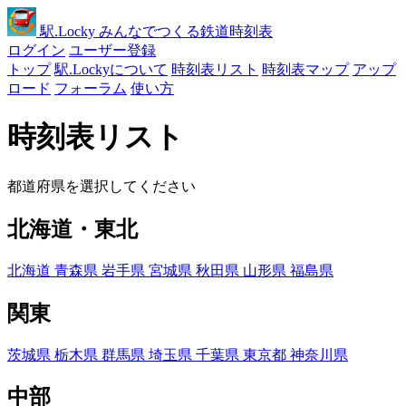
駅
.Locky
みんなでつくる鉄道時刻表
ログイン
ユーザー登録
トップ
駅.Lockyについて
時刻表リスト
時刻表マップ
アップ
ロード
フォーラム
使い方
時刻表リスト
都道府県を選択してください
北海道・東北
北海道
青森県
岩手県
宮城県
秋田県
山形県
福島県
関東
茨城県
栃木県
群馬県
埼玉県
千葉県
東京都
神奈川県
中部