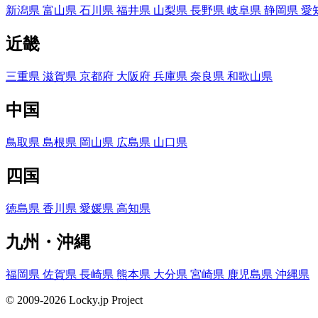
新潟県
富山県
石川県
福井県
山梨県
長野県
岐阜県
静岡県
愛
近畿
三重県
滋賀県
京都府
大阪府
兵庫県
奈良県
和歌山県
中国
鳥取県
島根県
岡山県
広島県
山口県
四国
徳島県
香川県
愛媛県
高知県
九州・沖縄
福岡県
佐賀県
長崎県
熊本県
大分県
宮崎県
鹿児島県
沖縄県
© 2009-2026 Locky.jp Project