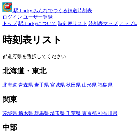
駅
.Locky
みんなでつくる鉄道時刻表
ログイン
ユーザー登録
トップ
駅.Lockyについて
時刻表リスト
時刻表マップ
アップ
時刻表リスト
都道府県を選択してください
北海道・東北
北海道
青森県
岩手県
宮城県
秋田県
山形県
福島県
関東
茨城県
栃木県
群馬県
埼玉県
千葉県
東京都
神奈川県
中部