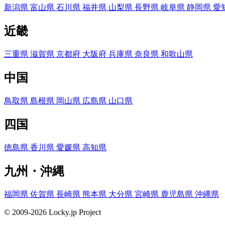
新潟県
富山県
石川県
福井県
山梨県
長野県
岐阜県
静岡県
愛
近畿
三重県
滋賀県
京都府
大阪府
兵庫県
奈良県
和歌山県
中国
鳥取県
島根県
岡山県
広島県
山口県
四国
徳島県
香川県
愛媛県
高知県
九州・沖縄
福岡県
佐賀県
長崎県
熊本県
大分県
宮崎県
鹿児島県
沖縄県
© 2009-2026 Locky.jp Project