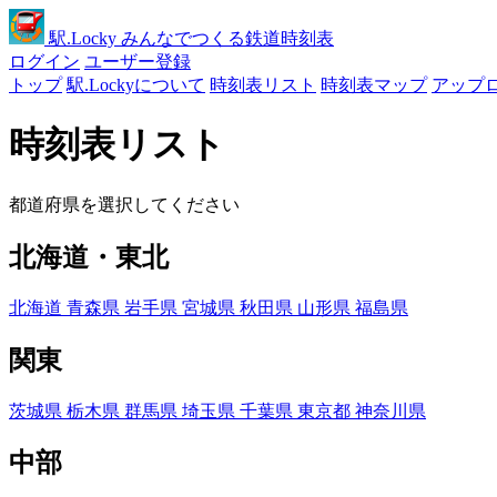
駅
.Locky
みんなでつくる鉄道時刻表
ログイン
ユーザー登録
トップ
駅.Lockyについて
時刻表リスト
時刻表マップ
アップ
時刻表リスト
都道府県を選択してください
北海道・東北
北海道
青森県
岩手県
宮城県
秋田県
山形県
福島県
関東
茨城県
栃木県
群馬県
埼玉県
千葉県
東京都
神奈川県
中部