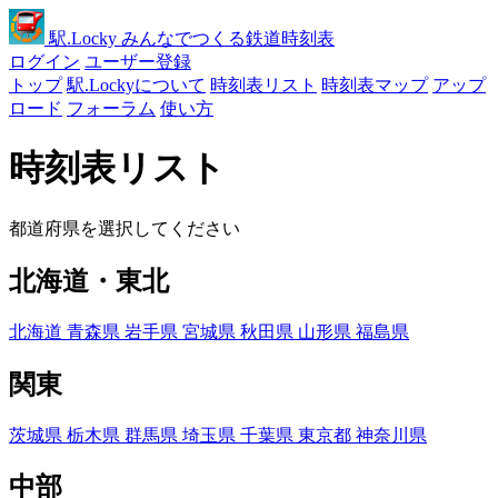
駅
.Locky
みんなでつくる鉄道時刻表
ログイン
ユーザー登録
トップ
駅.Lockyについて
時刻表リスト
時刻表マップ
アップ
ロード
フォーラム
使い方
時刻表リスト
都道府県を選択してください
北海道・東北
北海道
青森県
岩手県
宮城県
秋田県
山形県
福島県
関東
茨城県
栃木県
群馬県
埼玉県
千葉県
東京都
神奈川県
中部