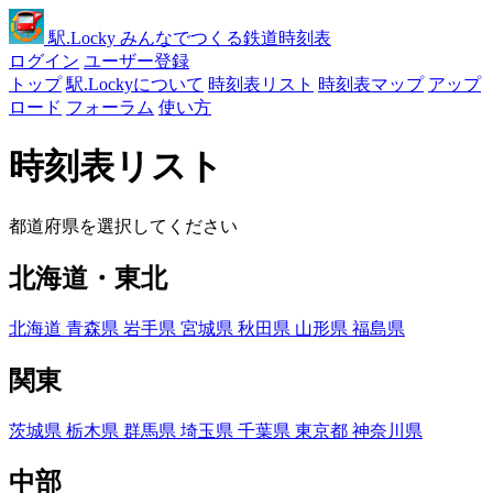
駅
.Locky
みんなでつくる鉄道時刻表
ログイン
ユーザー登録
トップ
駅.Lockyについて
時刻表リスト
時刻表マップ
アップ
ロード
フォーラム
使い方
時刻表リスト
都道府県を選択してください
北海道・東北
北海道
青森県
岩手県
宮城県
秋田県
山形県
福島県
関東
茨城県
栃木県
群馬県
埼玉県
千葉県
東京都
神奈川県
中部