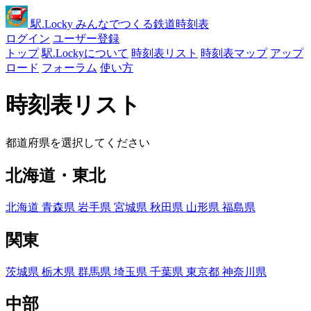
駅
.Locky
みんなでつくる鉄道時刻表
ログイン
ユーザー登録
トップ
駅.Lockyについて
時刻表リスト
時刻表マップ
アップ
ロード
フォーラム
使い方
時刻表リスト
都道府県を選択してください
北海道・東北
北海道
青森県
岩手県
宮城県
秋田県
山形県
福島県
関東
茨城県
栃木県
群馬県
埼玉県
千葉県
東京都
神奈川県
中部