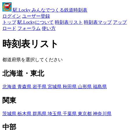
駅
.Locky
みんなでつくる鉄道時刻表
ログイン
ユーザー登録
トップ
駅.Lockyについて
時刻表リスト
時刻表マップ
アップ
ロード
フォーラム
使い方
時刻表リスト
都道府県を選択してください
北海道・東北
北海道
青森県
岩手県
宮城県
秋田県
山形県
福島県
関東
茨城県
栃木県
群馬県
埼玉県
千葉県
東京都
神奈川県
中部