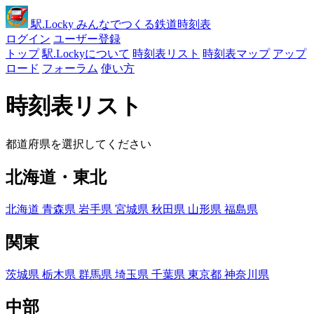
駅
.Locky
みんなでつくる鉄道時刻表
ログイン
ユーザー登録
トップ
駅.Lockyについて
時刻表リスト
時刻表マップ
アップ
ロード
フォーラム
使い方
時刻表リスト
都道府県を選択してください
北海道・東北
北海道
青森県
岩手県
宮城県
秋田県
山形県
福島県
関東
茨城県
栃木県
群馬県
埼玉県
千葉県
東京都
神奈川県
中部