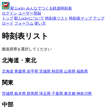
駅
.Locky
みんなでつくる鉄道時刻表
ログイン
ユーザー登録
トップ
駅.Lockyについて
時刻表リスト
時刻表マップ
アップ
ロード
フォーラム
使い方
時刻表リスト
都道府県を選択してください
北海道・東北
北海道
青森県
岩手県
宮城県
秋田県
山形県
福島県
関東
茨城県
栃木県
群馬県
埼玉県
千葉県
東京都
神奈川県
中部