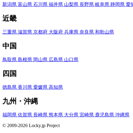
新潟県
富山県
石川県
福井県
山梨県
長野県
岐阜県
静岡県
愛
近畿
三重県
滋賀県
京都府
大阪府
兵庫県
奈良県
和歌山県
中国
鳥取県
島根県
岡山県
広島県
山口県
四国
徳島県
香川県
愛媛県
高知県
九州・沖縄
福岡県
佐賀県
長崎県
熊本県
大分県
宮崎県
鹿児島県
沖縄県
© 2009-2026 Locky.jp Project