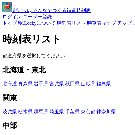
駅
.Locky
みんなでつくる鉄道時刻表
ログイン
ユーザー登録
トップ
駅.Lockyについて
時刻表リスト
時刻表マップ
アップ
時刻表リスト
都道府県を選択してください
北海道・東北
北海道
青森県
岩手県
宮城県
秋田県
山形県
福島県
関東
茨城県
栃木県
群馬県
埼玉県
千葉県
東京都
神奈川県
中部