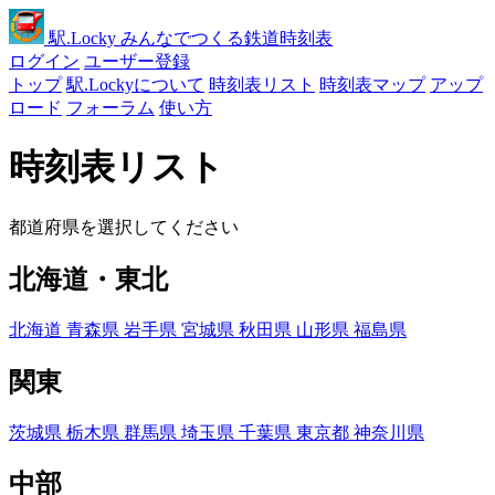
駅
.Locky
みんなでつくる鉄道時刻表
ログイン
ユーザー登録
トップ
駅.Lockyについて
時刻表リスト
時刻表マップ
アップ
ロード
フォーラム
使い方
時刻表リスト
都道府県を選択してください
北海道・東北
北海道
青森県
岩手県
宮城県
秋田県
山形県
福島県
関東
茨城県
栃木県
群馬県
埼玉県
千葉県
東京都
神奈川県
中部