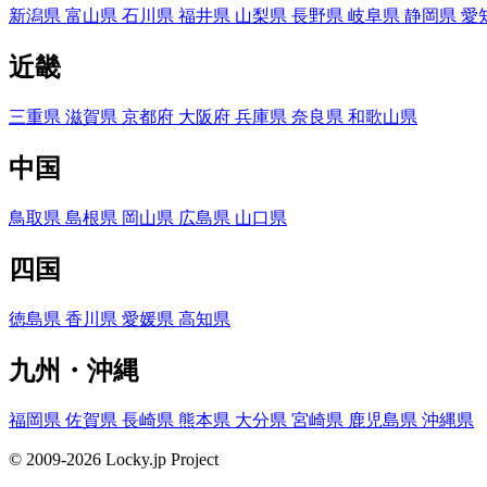
新潟県
富山県
石川県
福井県
山梨県
長野県
岐阜県
静岡県
愛
近畿
三重県
滋賀県
京都府
大阪府
兵庫県
奈良県
和歌山県
中国
鳥取県
島根県
岡山県
広島県
山口県
四国
徳島県
香川県
愛媛県
高知県
九州・沖縄
福岡県
佐賀県
長崎県
熊本県
大分県
宮崎県
鹿児島県
沖縄県
© 2009-2026 Locky.jp Project