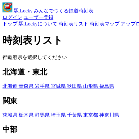
駅
.Locky
みんなでつくる鉄道時刻表
ログイン
ユーザー登録
トップ
駅.Lockyについて
時刻表リスト
時刻表マップ
アップ
時刻表リスト
都道府県を選択してください
北海道・東北
北海道
青森県
岩手県
宮城県
秋田県
山形県
福島県
関東
茨城県
栃木県
群馬県
埼玉県
千葉県
東京都
神奈川県
中部