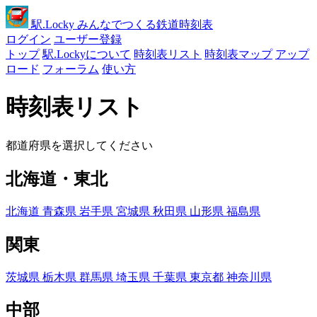
駅
.Locky
みんなでつくる鉄道時刻表
ログイン
ユーザー登録
トップ
駅.Lockyについて
時刻表リスト
時刻表マップ
アップ
ロード
フォーラム
使い方
時刻表リスト
都道府県を選択してください
北海道・東北
北海道
青森県
岩手県
宮城県
秋田県
山形県
福島県
関東
茨城県
栃木県
群馬県
埼玉県
千葉県
東京都
神奈川県
中部