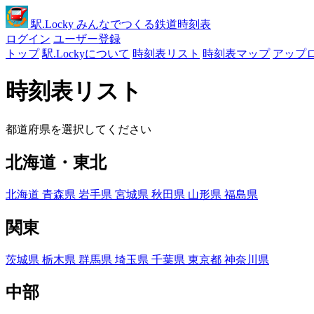
駅
.Locky
みんなでつくる鉄道時刻表
ログイン
ユーザー登録
トップ
駅.Lockyについて
時刻表リスト
時刻表マップ
アップ
時刻表リスト
都道府県を選択してください
北海道・東北
北海道
青森県
岩手県
宮城県
秋田県
山形県
福島県
関東
茨城県
栃木県
群馬県
埼玉県
千葉県
東京都
神奈川県
中部