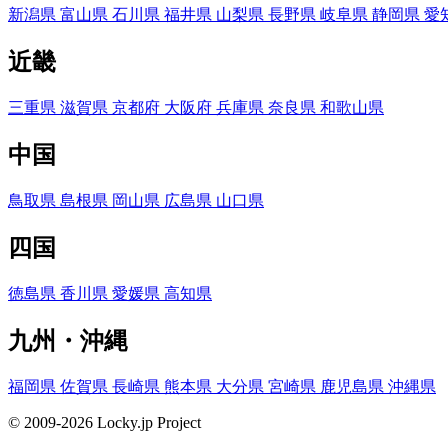
新潟県
富山県
石川県
福井県
山梨県
長野県
岐阜県
静岡県
愛
近畿
三重県
滋賀県
京都府
大阪府
兵庫県
奈良県
和歌山県
中国
鳥取県
島根県
岡山県
広島県
山口県
四国
徳島県
香川県
愛媛県
高知県
九州・沖縄
福岡県
佐賀県
長崎県
熊本県
大分県
宮崎県
鹿児島県
沖縄県
© 2009-2026 Locky.jp Project