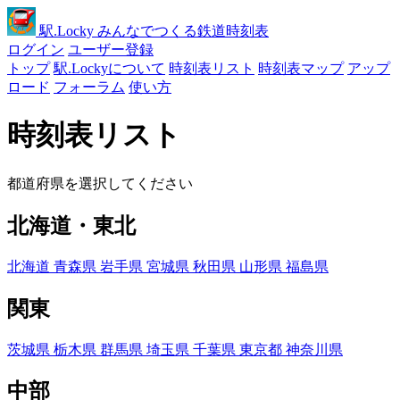
駅
.Locky
みんなでつくる鉄道時刻表
ログイン
ユーザー登録
トップ
駅.Lockyについて
時刻表リスト
時刻表マップ
アップ
ロード
フォーラム
使い方
時刻表リスト
都道府県を選択してください
北海道・東北
北海道
青森県
岩手県
宮城県
秋田県
山形県
福島県
関東
茨城県
栃木県
群馬県
埼玉県
千葉県
東京都
神奈川県
中部