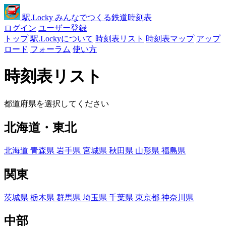
駅
.Locky
みんなでつくる鉄道時刻表
ログイン
ユーザー登録
トップ
駅.Lockyについて
時刻表リスト
時刻表マップ
アップ
ロード
フォーラム
使い方
時刻表リスト
都道府県を選択してください
北海道・東北
北海道
青森県
岩手県
宮城県
秋田県
山形県
福島県
関東
茨城県
栃木県
群馬県
埼玉県
千葉県
東京都
神奈川県
中部