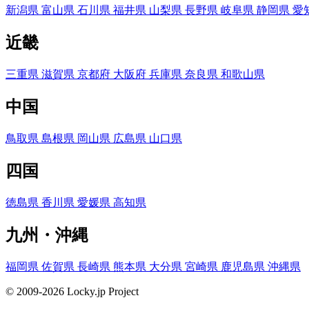
新潟県
富山県
石川県
福井県
山梨県
長野県
岐阜県
静岡県
愛
近畿
三重県
滋賀県
京都府
大阪府
兵庫県
奈良県
和歌山県
中国
鳥取県
島根県
岡山県
広島県
山口県
四国
徳島県
香川県
愛媛県
高知県
九州・沖縄
福岡県
佐賀県
長崎県
熊本県
大分県
宮崎県
鹿児島県
沖縄県
© 2009-2026 Locky.jp Project