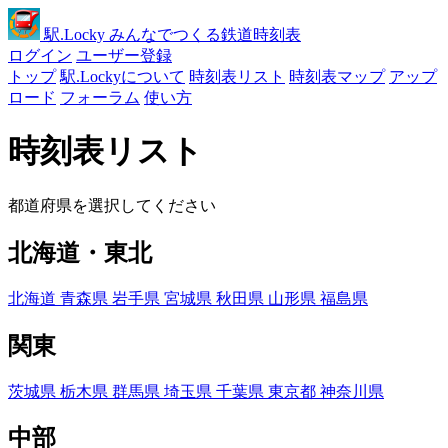
駅
.Locky
みんなでつくる鉄道時刻表
ログイン
ユーザー登録
トップ
駅.Lockyについて
時刻表リスト
時刻表マップ
アップ
ロード
フォーラム
使い方
時刻表リスト
都道府県を選択してください
北海道・東北
北海道
青森県
岩手県
宮城県
秋田県
山形県
福島県
関東
茨城県
栃木県
群馬県
埼玉県
千葉県
東京都
神奈川県
中部