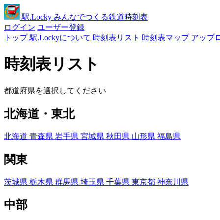
駅
.Locky
みんなでつくる鉄道時刻表
ログイン
ユーザー登録
トップ
駅.Lockyについて
時刻表リスト
時刻表マップ
アップ
時刻表リスト
都道府県を選択してください
北海道・東北
北海道
青森県
岩手県
宮城県
秋田県
山形県
福島県
関東
茨城県
栃木県
群馬県
埼玉県
千葉県
東京都
神奈川県
中部