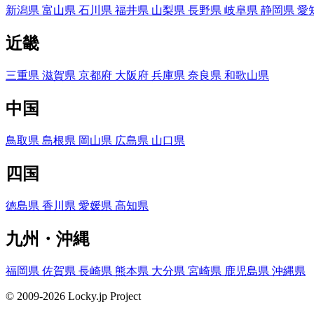
新潟県
富山県
石川県
福井県
山梨県
長野県
岐阜県
静岡県
愛
近畿
三重県
滋賀県
京都府
大阪府
兵庫県
奈良県
和歌山県
中国
鳥取県
島根県
岡山県
広島県
山口県
四国
徳島県
香川県
愛媛県
高知県
九州・沖縄
福岡県
佐賀県
長崎県
熊本県
大分県
宮崎県
鹿児島県
沖縄県
© 2009-2026 Locky.jp Project