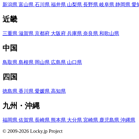
新潟県
富山県
石川県
福井県
山梨県
長野県
岐阜県
静岡県
愛
近畿
三重県
滋賀県
京都府
大阪府
兵庫県
奈良県
和歌山県
中国
鳥取県
島根県
岡山県
広島県
山口県
四国
徳島県
香川県
愛媛県
高知県
九州・沖縄
福岡県
佐賀県
長崎県
熊本県
大分県
宮崎県
鹿児島県
沖縄県
© 2009-2026 Locky.jp Project