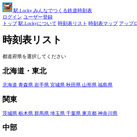
駅
.Locky
みんなでつくる鉄道時刻表
ログイン
ユーザー登録
トップ
駅.Lockyについて
時刻表リスト
時刻表マップ
アップ
時刻表リスト
都道府県を選択してください
北海道・東北
北海道
青森県
岩手県
宮城県
秋田県
山形県
福島県
関東
茨城県
栃木県
群馬県
埼玉県
千葉県
東京都
神奈川県
中部