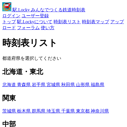
駅
.Locky
みんなでつくる鉄道時刻表
ログイン
ユーザー登録
トップ
駅.Lockyについて
時刻表リスト
時刻表マップ
アップ
ロード
フォーラム
使い方
時刻表リスト
都道府県を選択してください
北海道・東北
北海道
青森県
岩手県
宮城県
秋田県
山形県
福島県
関東
茨城県
栃木県
群馬県
埼玉県
千葉県
東京都
神奈川県
中部