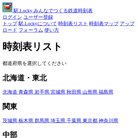
駅
.Locky
みんなでつくる鉄道時刻表
ログイン
ユーザー登録
トップ
駅.Lockyについて
時刻表リスト
時刻表マップ
アップ
ロード
フォーラム
使い方
時刻表リスト
都道府県を選択してください
北海道・東北
北海道
青森県
岩手県
宮城県
秋田県
山形県
福島県
関東
茨城県
栃木県
群馬県
埼玉県
千葉県
東京都
神奈川県
中部