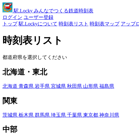
駅
.Locky
みんなでつくる鉄道時刻表
ログイン
ユーザー登録
トップ
駅.Lockyについて
時刻表リスト
時刻表マップ
アップ
時刻表リスト
都道府県を選択してください
北海道・東北
北海道
青森県
岩手県
宮城県
秋田県
山形県
福島県
関東
茨城県
栃木県
群馬県
埼玉県
千葉県
東京都
神奈川県
中部