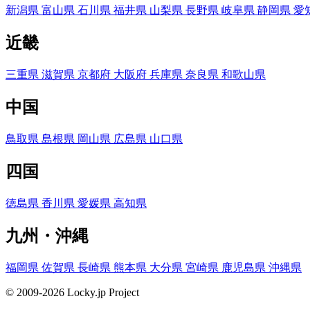
新潟県
富山県
石川県
福井県
山梨県
長野県
岐阜県
静岡県
愛
近畿
三重県
滋賀県
京都府
大阪府
兵庫県
奈良県
和歌山県
中国
鳥取県
島根県
岡山県
広島県
山口県
四国
徳島県
香川県
愛媛県
高知県
九州・沖縄
福岡県
佐賀県
長崎県
熊本県
大分県
宮崎県
鹿児島県
沖縄県
© 2009-2026 Locky.jp Project