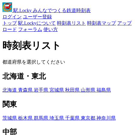
駅
.Locky
みんなでつくる鉄道時刻表
ログイン
ユーザー登録
トップ
駅.Lockyについて
時刻表リスト
時刻表マップ
アップ
ロード
フォーラム
使い方
時刻表リスト
都道府県を選択してください
北海道・東北
北海道
青森県
岩手県
宮城県
秋田県
山形県
福島県
関東
茨城県
栃木県
群馬県
埼玉県
千葉県
東京都
神奈川県
中部