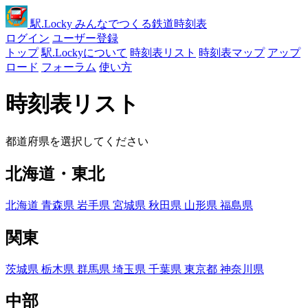
駅
.Locky
みんなでつくる鉄道時刻表
ログイン
ユーザー登録
トップ
駅.Lockyについて
時刻表リスト
時刻表マップ
アップ
ロード
フォーラム
使い方
時刻表リスト
都道府県を選択してください
北海道・東北
北海道
青森県
岩手県
宮城県
秋田県
山形県
福島県
関東
茨城県
栃木県
群馬県
埼玉県
千葉県
東京都
神奈川県
中部